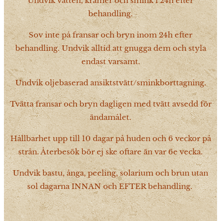
Undvik vatten, krämer och smink i 24h efter
behandling.
Sov inte på fransar och bryn inom 24h efter
behandling. Undvik alltid att gnugga dem och styla
endast varsamt.
Undvik oljebaserad ansiktstvätt/sminkborttagning.
Tvätta fransar och bryn dagligen med tvätt avsedd för
ändamålet.
Hållbarhet upp till 10 dagar på huden och 6 veckor på
strån. Återbesök bör ej ske oftare än var 6e vecka.
Undvik bastu, ånga, peeling, solarium och brun utan
sol dagarna INNAN och EFTER behandling.